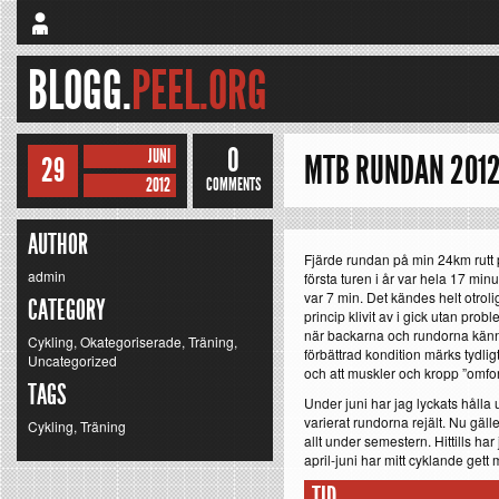
BLOGG.
PEEL.ORG
0
JUNI
MTB RUNDAN 2012
29
2012
COMMENTS
AUTHOR
Fjärde rundan på min 24km rutt p
admin
första turen i år var hela 17 min
var 7 min. Det kändes helt otro
CATEGORY
princip klivit av i gick utan prob
när backarna och rundorna känns
Cykling
,
Okategoriserade
,
Träning
,
förbättrad kondition märks tydlig
Uncategorized
och att muskler och kropp ”omfor
TAGS
Under juni har jag lyckats hålla
varierat rundorna rejält. Nu gälle
Cykling
,
Träning
allt under semestern. Hittills har
april-juni har mitt cyklande gett 
TID