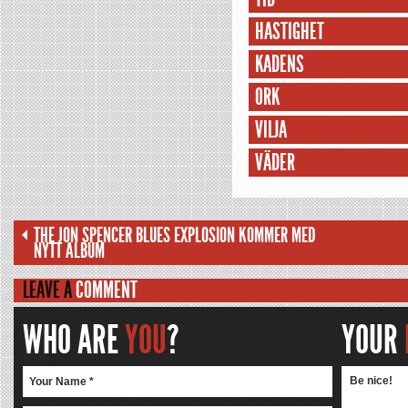
HASTIGHET
KADENS
ORK
VILJA
VÄDER
THE JON SPENCER BLUES EXPLOSION KOMMER MED
NYTT ALBUM
LEAVE A
COMMENT
WHO ARE
YOU
?
YOUR