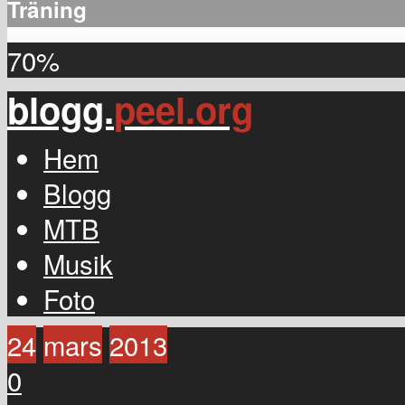
Träning
70%
blogg.
peel.org
Hem
Blogg
MTB
Musik
Foto
24
mars
2013
0