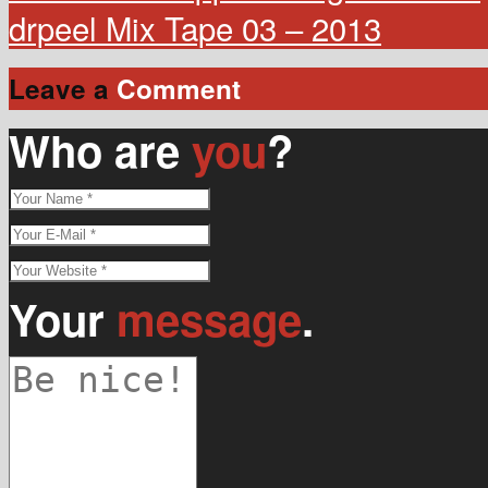
drpeel Mix Tape 03 – 2013
Leave a
Comment
Who are
you
?
Your
message
.