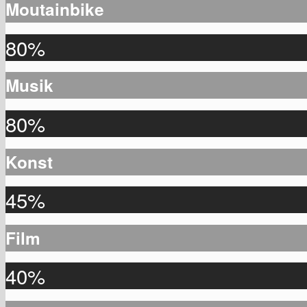
Moutainbike
80%
Musik
80%
Konst
45%
Film
40%