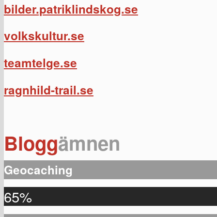
bilder.patriklindskog.se
volkskultur.se
teamtelge.se
ragnhild-trail.se
Blogg
ämnen
Geocaching
65%