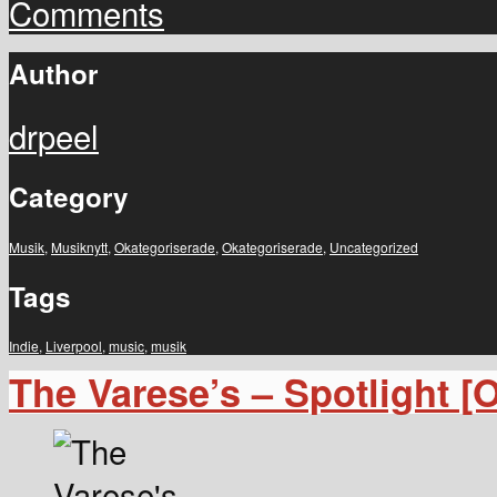
Comments
Author
drpeel
Category
Musik
,
Musiknytt
,
Okategoriserade
,
Okategoriserade
,
Uncategorized
Tags
Indie
,
Liverpool
,
music
,
musik
The Varese’s – Spotlight [O