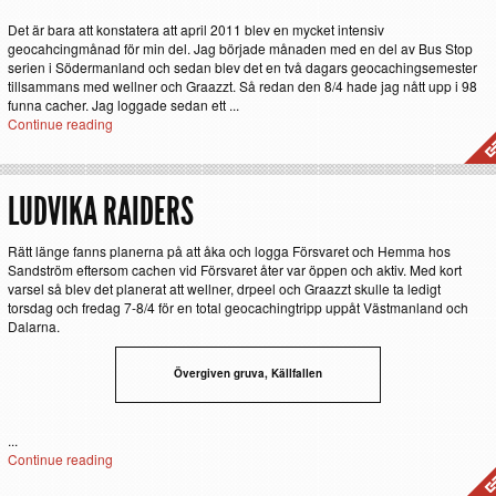
Det är bara att konstatera att april 2011 blev en mycket intensiv
geocahcingmånad för min del. Jag började månaden med en del av Bus Stop
serien i Södermanland och sedan blev det en två dagars geocachingsemester
tillsammans med wellner och Graazzt. Så redan den 8/4 hade jag nått upp i 98
funna cacher. Jag loggade sedan ett ...
Continue reading
LUDVIKA RAIDERS
Rätt länge fanns planerna på att åka och logga Försvaret och Hemma hos
Sandström eftersom cachen vid Försvaret åter var öppen och aktiv. Med kort
varsel så blev det planerat att wellner, drpeel och Graazzt skulle ta ledigt
torsdag och fredag 7-8/4 för en total geocachingtripp uppåt Västmanland och
Dalarna.
Övergiven gruva, Källfallen
...
Continue reading