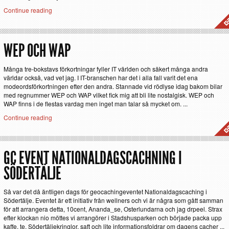
Continue reading
WEP OCH WAP
Många tre-bokstavs förkortningar fyller IT världen och säkert många andra
världar också, vad vet jag. I IT-branschen har det i alla fall varit det ena
modeordsförkortningen efter den andra. Stannade vid rödlyse idag bakom bilar
med regnummer WEP och WAP vilket fick mig att bli lite nostalgisk. WEP och
WAP finns i de flestas vardag men inget man talar så mycket om. ...
Continue reading
GC EVENT NATIONALDAGSCACHNING I
SÖDERTÄLJE
Så var det då äntligen dags för geocachingeventet Nationaldagscaching i
Södertälje. Eventet är ett initiativ från wellners och vi är några som gått samman
för att arrangera detta, 10cent, Ananda_se, Osterlundarna och jag drpeel. Strax
efter klockan nio möttes vi arrangörer i Stadshusparken och började packa upp
kaffe, te, Södertäljekringlor, saft och lite informationsfoldrar om dagens cacher ...