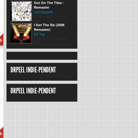
Out On The Tiles -
Remaster
Led Zeppelin
3 hours and 0 minutes
ago
I Got The Six (2008
Remaster)
ZZ Top
3 hours and 3 minutes
ago
DRPEEL INDIE-PENDENT
DRPEEL INDIE-PENDENT