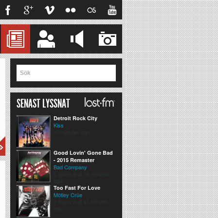
Twitter
Facebook
Google
Vimeo
Flickr
Last.fm
YouTube
Hem
Blogg
MTB
Musik
Foto
SENAST LYSSNAT
Detroit Rock City
Kiss
10 minutes ago
Good Lovin' Gone Bad
- 2015 Remaster
Bad Company
2 hours and 18 minutes
ago
Too Fast For Love
Mötley Crüe
2 hours and 42 minutes
ago