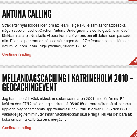
ANTUNA CALLING
Strax efter nyår föddes idén om att Team Telge skulle samlas för att besöka
någon speciell cache. Cachen Antuna Underground stod tidigt på listan över
tänkbara cacher. Nu skulle vi bara komma överens om ett datum som passade
alla. Efter lite planerande så stod söndagen den 27:e februari som ett lämpligt
datum. Vi inom Team Telge (wellner, 10cent, B.O.M, ...
Continue reading
MELLANDAGSCACHING I KATRINEHOLM 2010 –
GEOCACHINGEVENT
Jag har inte ställt väckarklockan sedan sommaren 2001. Inte förrän nu. På
kvällen den 27/12 ställde jag klockan på 06:00 för att vara säker på att komma
upp och iväg för att hämta upp wellners runt 7-7:30. Klockan 05:55 den 28/12
vaknade jag, fem minuter innan väckarklockan skulle ringa. Nu var det bara att
koka en panna kaffe äta en smörgås ...
Continue reading