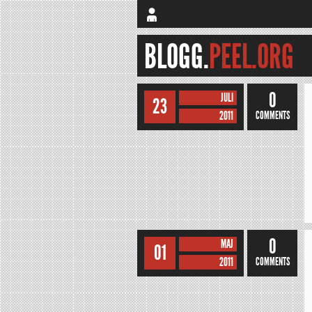
BLOGG.
PEEL.ORG
0
JULI
23
2011
COMMENTS
0
MAJ
01
2011
COMMENTS