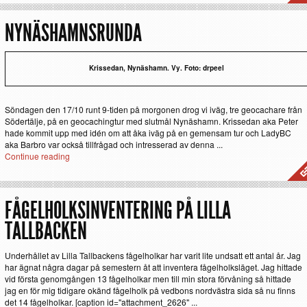
NYNÄSHAMNSRUNDA
Krissedan, Nynäshamn. Vy. Foto: drpeel
Söndagen den 17/10 runt 9-tiden på morgonen drog vi iväg, tre geocachare från
Södertälje, på en geocachingtur med slutmål Nynäshamn. Krissedan aka Peter
hade kommit upp med idén om att åka iväg på en gemensam tur och LadyBC
aka Barbro var också tillfrågad och intresserad av denna ...
Continue reading
FÅGELHOLKSINVENTERING PÅ LILLA
TALLBACKEN
Underhållet av Lilla Tallbackens fågelholkar har varit lite undsatt ett antal år. Jag
har ägnat några dagar på semestern åt att inventera fågelholksläget. Jag hittade
vid första genomgången 13 fågelholkar men till min stora förvåning så hittade
jag en för mig tidigare okänd fågelholk på vedbons nordvästra sida så nu finns
det 14 fågelholkar. [caption id="attachment_2626" ...