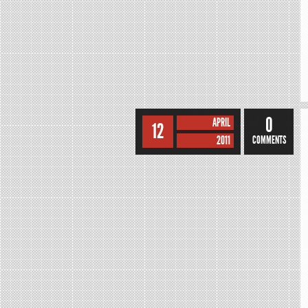
0
APRIL
12
2011
COMMENTS